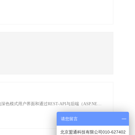
EC-Engineer Web是一个用于配置和诊断EtherCAT®网络的强大的软件工具。该软件是一个客户端/服务器的应用程序，现代设计的深色模式用户界面和通过REST-API与后端（ASP.NET Core）进行通信的Angular-CLI 工程。 Microsoft .NET Core平台用于开发并运行在多种操作系统和硬件架构上，例如，Windows,macOS和Linux（x64，ARM32）。EC-Engineer Web就是利用.NE
请您留言
北京盟通科技有限公司010-627402