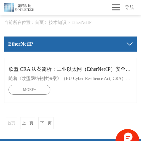
导航
当前所在位置：
首页
>
技术知识
>
EtherNetIP
EtherNetIP
欧盟 CRA 法案简析：工业以太网（EtherNet/IP）安全准入进入倒计时
随着《欧盟网络韧性法案》（EU Cyber Resilience Act, CRA）的颁布，全球工业自动化领域正面临一场前所未有的“合规风暴”。自 2027 年 12 月起，所有进入欧盟市场的联网产品（包含各类工业控制器、传感器、执行器）都必须强制符合网络安全标准。本文将从第三方视角解析 CRA 对 EtherNet/IP 工业通讯领域的技术要求与深远影响。
MORE+
首页
上一页
下一页