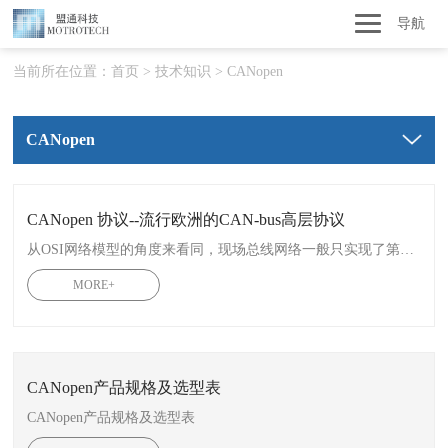
导航
当前所在位置：
首页
>
技术知识
>
CANopen
CANopen
CANopen 协议--流行欧洲的CAN-bus高层协议
从OSI网络模型的角度来看同，现场总线网络一般只实现了第1层(物理层)、第2层(数据链路层)、第7层(应用层)。因为现场总线通常只包括一个网段，因此不需要第3层(传输层)和第4层(网络层)，也不需要第5层(会话层)第6层(描述层)的作用。
MORE+
CANopen产品规格及选型表
CANopen产品规格及选型表