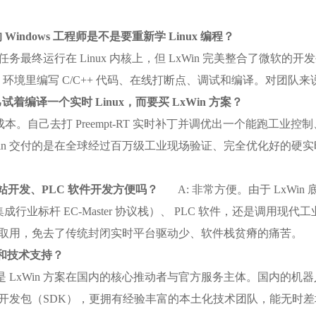
 Windows 工程师是不是要重新学 Linux 编程？
务最终运行在 Linux 内核上，但 LxWin 完美整合了微软的开
环境里编写 C/C++ 代码、在线打断点、调试和编译。对团队
己试着编译一个实时 Linux，而要买 LxWin 方案？
。自己去打 Preempt-RT 实时补丁并调优出一个能跑工业控制
in 交付的是在全球经过百万级工业现场验证、完全优化好的硬实时
AT 主站开发、PLC 软件开发方便吗？
A: 非常方便。由于 LxWin 
集成行业标杆 EC-Master 协议栈）、 PLC 软件，还是调用
取用，免去了传统封闭实时平台驱动少、软件栈贫瘠的痛苦。
权和技术支持？
是 LxWin 方案在国内的核心推动者与官方服务主体。国内的
开发包（SDK），更拥有经验丰富的本土化技术团队，能无时