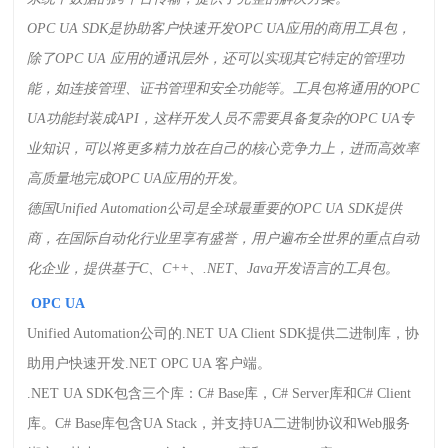
OPC UA SDK
是协助客户快速开发
OPC UA
应用的商用工具包，
除了
OPC UA
应用的通讯层外，还可以实现其它特定的管理功
能，如连接管理、证书管理和安全功能等。工具包将通用的
OPC
UA
功能封装成
API
，这样开发人员不需要具备复杂的
OPC UA
专
业知识，可以将更多精力放在自己的核心竞争力上，进而高效率
高质量地完成
OPC UA
应用的开发。
德国
Unified Automation
公司是全球最重要的
OPC UA SDK
提供
商，在国际自动化行业里享有盛誉，用户遍布全世界的重点自动
化企业，提供基于
C
、
C++
、
.NET
、
Java
开发语言的工具包。
OPC UA
Unified Automation
公司的
.NET UA Client SDK
提供二进制库，协
助用户快速开发
.NET OPC UA
客户端。
.NET UA SDK
包含三个库：
C# Base
库，
C# Server
库和
C# Client
库。
C# Base
库包含
UA Stack
，并支持
UA
二进制协议和
Web
服务