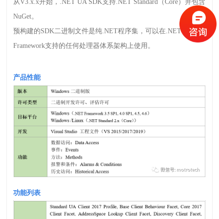
从
V3.x.x
开始，
.NET UA SDK
支持
.NET Standard
（
Core
）并包含
NuGet
。
预构建的
SDK
二进制文件是纯
.NET
程序集，可以在
.NET
Framework
支持的任何处理器体系架构上使用。
产品性能
功能列表