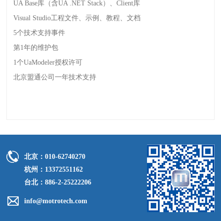
UA Base
库（含
UA .NET Stack
）、
Client
库
Visual Studio
工程文件、示例、教程、文档
5
个技术支持事件
第
1
年的维护包
1
个
UaModeler
授权许可
北京盟通公司一年技术支持
北京：010-62740270
杭州：13372551162
台北：886-2-25222206
info@motrotech.com