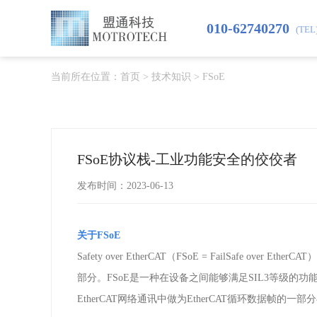
010-62740270
(TEL
当前所在位置：
首页
>
技术知识
>
FSoE
FSoE协议栈-工业功能安全的佼佼者
发布时间：2023-06-13
关于FSoE
Safety over EtherCAT
（
FSoE = FailSafe over EtherCAT
）
部分。
FSoE
是一种在设备之间能够满足
SIL3
等级的功
EtherCAT
网络通讯中做为
EtherCAT
循环数据帧的一部分