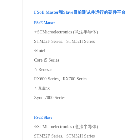
FSoE Master
和
Slave
目前测试并运行的硬件平台
FSoE Matser
⭐
STMicroelectronics (
意法半导体
)
STM32F Series
、
STM32H Series
⭐
Intel
Core i5 Series
⭐
Renesas
RX600 Series
、
RX700 Series
⭐
Xilinx
Zynq 7000 Series
FSoE Slave
⭐
STMicroelectronics (
意法半导体
)
STM32F Series
、
STM32H Series