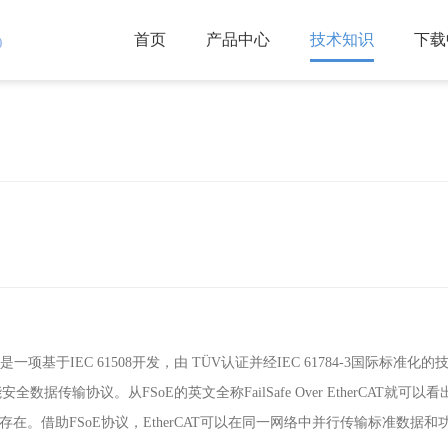
首页
产品中心
技术知识
下载
)
是一项基于
IEC 61508
开发，由
TÜV
认证并经
IEC 61784-3
国际标准化的
能安全数据传输协议。从
FSoE
的英文全称
FailSafe Over EtherCAT
就可以看
存在。借助
FSoE
协议，
EtherCAT
可以在同一网络中并行传输标准数据和