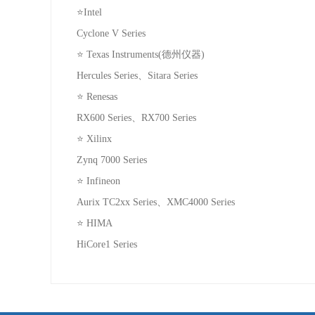
⭐
Intel
Cyclone V Series
⭐
Texas Instruments(
德州仪器
)
Hercules Series
、
Sitara Series
⭐
Renesas
RX600 Series
、
RX700 Series
⭐
Xilinx
Zynq 7000 Series
⭐
Infineon
Aurix TC2xx Series
、
XMC4000 Series
⭐
HIMA
HiCore1 Series