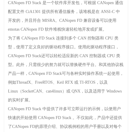
CANopen FD Stack
是一个软件库开发包，可根据
CANopen
通信
配置文件
CiA1301
提供所有通信服务，该堆栈是在
ANSI-C
中
开发的，并且符合
MISRA
。
CANopen FD
兼容设备可以使用
emotas CANopen FD
软件堆栈快速轻松地开发或扩展。
为了将
CANopen FD Stack
连接到多个
CAN
控制器和
CPU
类
型，使用了定义良好的驱动程序接口。使用此驱动程序接口，
CANopen FD Stack
还可以轻松适应新的
CAN
控制器或
CPU
类
型。此外，只需很少的努力就可以替换硬件平台。和其他协议栈
产品一样，
CANopen FD Stack
可与各种实时操作系统一起使用，
例如
ThreadX
、
FreeRTOS
、
Keil RTX
或
TI-RTOS
，以及
Linux
（
SocketCAN
、
can4linux
）或
QNX
，以及适用于
Windows
的实时扩展。
CANopen FD Stack
中提供了许多可立即运行的示例，以便用户
快速的开始使用
CANopen FD Stack
。不仅如此，产品中还提供
了
CANopen FD
的原理介绍、协议栈例程的用户手册以及对每个