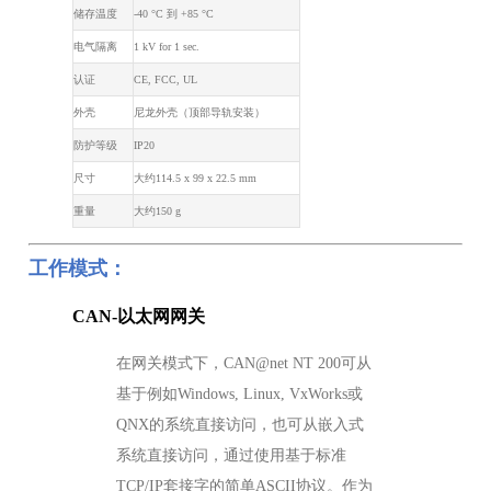
储存温度
-40 °C 到 +85 °C
电气隔离
1 kV for 1 sec.
认证
CE, FCC, UL
外壳
尼龙外壳（顶部导轨安装）
防护等级
IP20
尺寸
大约114.5 x 99 x 22.5 mm
重量
大约150 g
工作模式：
CAN-以太网网关
在网关模式下，CAN@net NT 200可从
基于例如Windows, Linux, VxWorks或
QNX的系统直接访问，也可从嵌入式
系统直接访问，通过使用基于标准
TCP/IP套接字的简单ASCII协议。作为