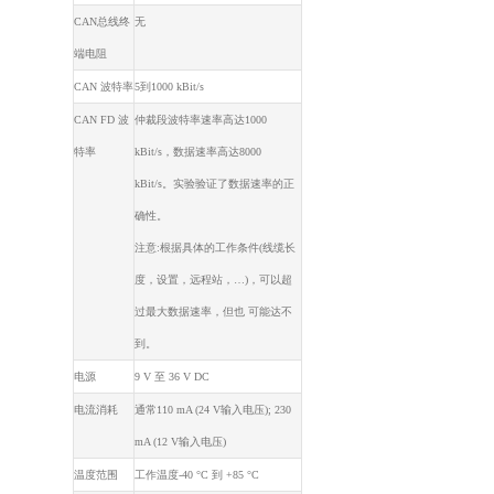
CAN总线终
无
端电阻
CAN 波特率
5到1000 kBit/s
CAN FD 波
仲裁段波特率速率高达1000
特率
kBit/s，数据速率高达8000
kBit/s。实验验证了数据速率的正
确性。
注意:根据具体的工作条件(线缆长
度，设置，远程站，…)，可以超
过最大数据速率，但也 可能达不
到。
电源
9 V 至 36 V DC
电流消耗
通常110 mA (24 V输入电压); 230
mA (12 V输入电压)
温度范围
工作温度-40 °C 到 +85 °C