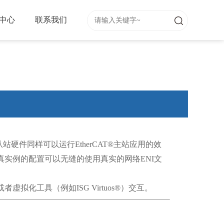
中心
联系我们
从站硬件同样可以运行
EtherCAT®
主站应用的效
真实例的配置可以无缝的使用真实的网络
ENI
文
或者虚拟化工具（例如
ISG Virtuos®
）交互。