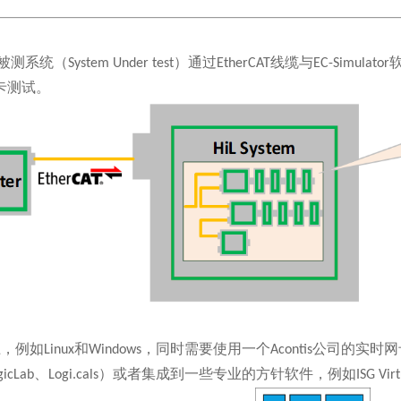
被测系统（
System Under test
）通过
EtherCAT
线缆与
EC-Simulator
卡测试。
上，例如
Linux
和
Windows
，同时需要使用一个
Acontis
公司的实时网
gicLab
、
Logi.cals
）或者集成到一些专业的方针软件，例如
ISG Vir