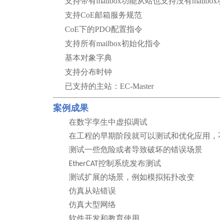
支持带有
mailbox
功能从站也支持没有
mailbox
支持
CoE
邮箱服务规范
CoE
下的
PDO
配置指令
支持所有
mailbox
初始化指令
基本对象字典
支持分布时钟
已支持的主站：
EC-Master
案例成果
在数字孪生中虚拟调试
在
工程的早期阶段就可以测试和优化应用，
测试一些危险或者导致破坏的错误场景
E
therCAT
控制系统发布测试
测试扩展的场景，例如模拟拓扑改变
仿真从站错误
仿真大型网络
软件开发和教育使用