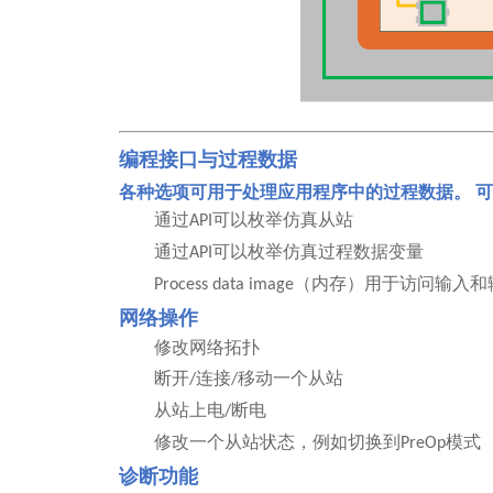
编程接口与过
程数据
各种选项可用于处理应用程序中的过程数据。
可
通过
API
可以枚举仿真从站
通过
API
可以枚举仿真过程数据变量
Process data image
（内存）用于访问输入和
网络操作
修改网络拓扑
断开
/
连接
/
移动一个从站
从站上电
/
断电
修改一个从站状态，例如切换到
PreOp
模式
诊断功能