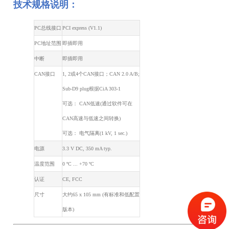
技术规格说明：
PC总线接口
PCI express (V1.1)
PC地址范围
即插即用
中断
即插即用
CAN接口
1, 2或4个CAN接口；CAN 2.0 A/B;
Sub-D9 plug根据CiA 303-1
可选： CAN低速(通过软件可在
CAN高速与低速之间转换)
可选： 电气隔离(1 kV, 1 sec.)
电源
3.3 V DC, 350 mA typ.
温度范围
0 ºC ... +70 ºC
认证
CE, FCC
尺寸
大约65 x 105 mm (有标准和低配置
版本)