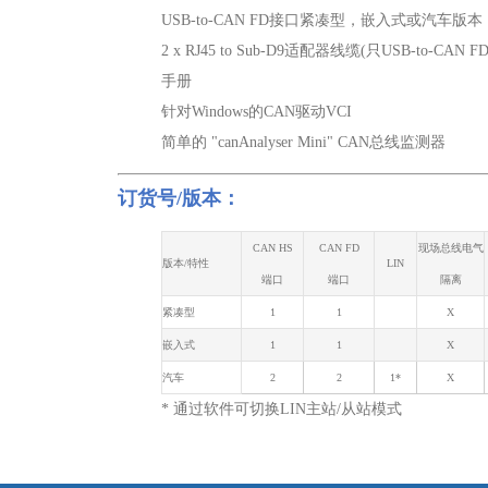
USB-to-CAN FD接口紧凑型，嵌入式或汽车版本
2 x RJ45 to Sub-D9适配器线缆(只USB-to-CA
手册
针对Windows的CAN驱动VCI
简单的 "canAnalyser Mini" CAN总线监测器
订货号/版本：
CAN HS
CAN FD
现场总线电气
版本
/
特性
LIN
端口
端口
隔离
紧凑型
1
1
X
嵌入式
1
1
X
汽车
2
2
1*
X
* 通过软件可切换LIN主站/从站模式