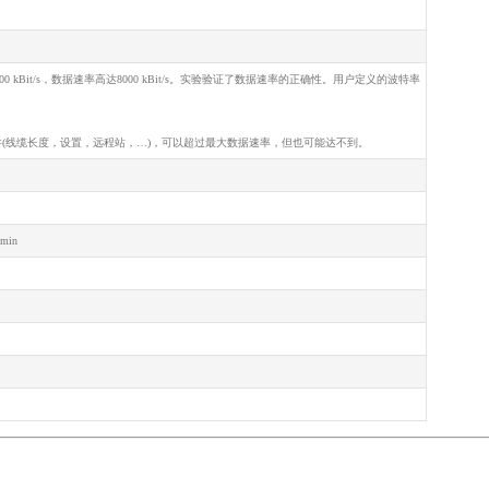
0 kBit/s，数据速率高达8000 kBit/s。实验验证了数据速率的正确性。用户定义的波特率
件(线缆长度，设置，远程站，…)，可以超过最大数据速率，但也可能达不到。
 min