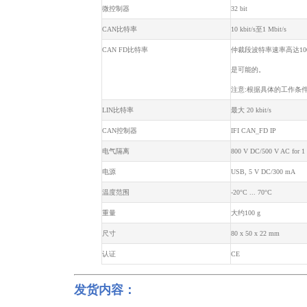
微控制器
32 bit
CAN比特率
10 kbit/s至1 Mbit/s
CAN FD比特率
仲裁段波特率速率高达100
是可能的。
注意:根据具体的工作条
LIN比特率
最大 20 kbit/s
CAN控制器
IFI CAN_FD IP
电气隔离
800 V DC/500 V AC for 1
电源
USB, 5 V DC/300 mA
温度范围
-20°C ... 70°C
重量
大约100 g
尺寸
80 x 50 x 22 mm
认证
CE
发货内容：