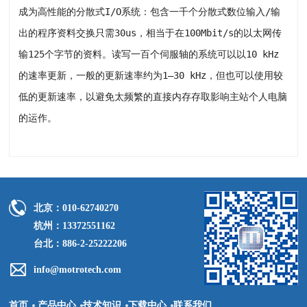
成为高性能的分散式I/O系统：包含一千个分散式数位输入/输
出的程序资料交换只需30us，相当于在100Mbit/s的以太网传
输125个字节的资料。读写一百个伺服轴的系统可以以10 kHz
的速率更新，一般的更新速率约为1–30 kHz，但也可以使用较
低的更新速率，以避免太频繁的直接内存存取影响主站个人电脑
的运作。
北京：010-62740270
杭州：13372551162
台北：886-2-25222206
info@motrotech.com
首页
产品中心
技术知识
下载中心
联系我们