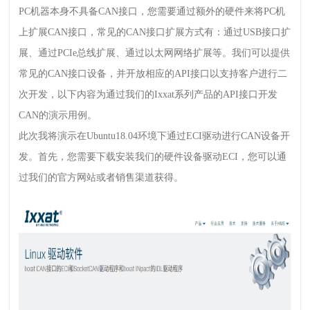
PC
机器本身不具备
CAN
接口，您需要通过额外的硬件来将
PC
机
上扩展
CAN
接口，常见的
CAN
接口扩展方式有：通过
USB
接口扩
展、通过
PCIe
总线扩展、通过以太网网络扩展等。我们可以提供
常见的
CAN
接口设备，并开放相应的
API
接口以支持客户进行二
次开发，以下内容为通过我们的
Ixxat
系列产品的
API
接口开发
CAN
的演示用例。
此次我将演示在
Ubuntu18.04
环境下通过
ECI
驱动进行
CAN
设备开
发。首先，您需要下载安装我们的硬件设备驱动
ECI
，您可以通
过我们的官方网站或者销售渠道获得。