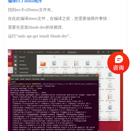
编译
ECI demo
程序
找到
src/EciDemos
文件夹。
在此处编译
demo
文件，在编译之前，您需要做两件事情：
需要先安装
libusb-dev
的依赖库
;
运行
“
sudo apt-get install libusb-dev
”。