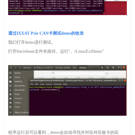
通过
IXXAT Pcie CAN
卡测试
demo
的收发
我们打开
demo
进行测试。
打开
bin/release
文件夹路径。运行“。
/LinuxEciDemo
”
程序运行后可以看到，
demo
会自动寻找并对应对应板卡的应