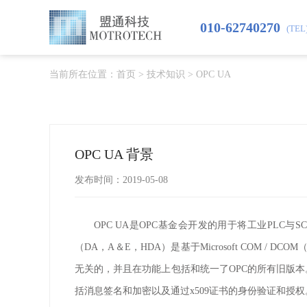
010-62740270
(TEL
当前所在位置：
首页
>
技术知识
>
OPC UA
OPC UA 背景
发布时间：2019-05-08
OPC UA是OPC基金会开发的用于将工业PLC与
（
DA
，
A
＆
E
，
HDA
）是基于
Microsoft COM / DCOM
无关的，并且在功能上包括和统一了
OPC
的所有旧版本
括消息签名和加密以及通过
x509
证书的身份验证和授权