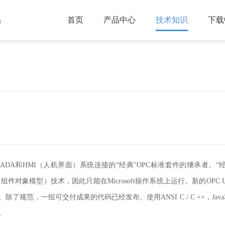
首页
产品中心
技术知识
下载
)
SCADA和HMI（人机界面）系统连接的“经典”OPC标准套件的继承者。
“
（组件对象模型）技术，因此只能在
Microsoft
操作系统上运行。新的
OPC 
。
除了规范，一组可交付成果的代码已经发布。
使用
ANSI C / C ++
，
Java
。